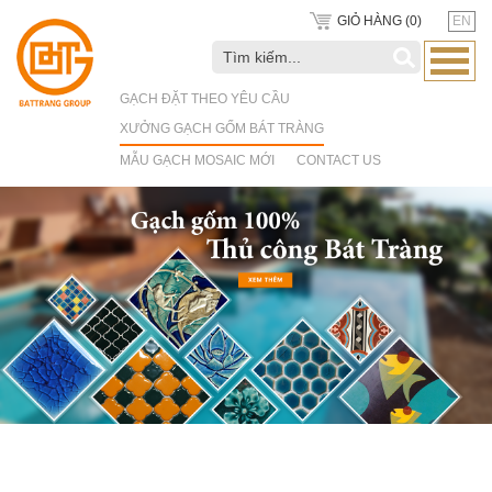
GIỎ HÀNG (
0
)
EN
GẠCH ĐẶT THEO YÊU CẦU
XƯỞNG GẠCH GỐM BÁT TRÀNG
MẪU GẠCH MOSAIC MỚI
CONTACT US