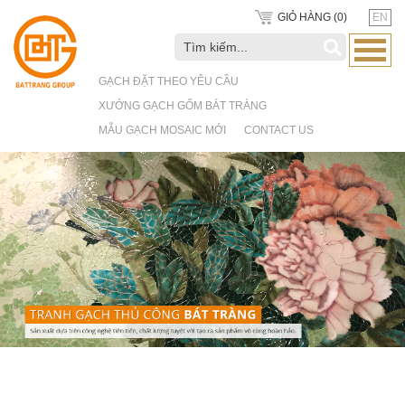
GIỎ HÀNG (
0
)
EN
GẠCH ĐẶT THEO YÊU CẦU
XƯỞNG GẠCH GỐM BÁT TRÀNG
MẪU GẠCH MOSAIC MỚI
CONTACT US