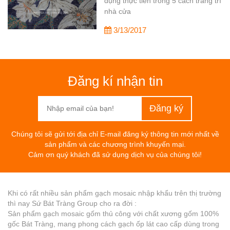
dụng thực tiễn trong 5 cách trang trí
nhà cửa
3/13/2017
Đăng kí nhận tin
Chúng tôi sẽ gửi tới địa chỉ E-mail đăng ký thông tin mới nhất về
sản phẩm và các chương trình khuyến mại.
Cảm ơn quý khách đã sử dụng dịch vụ của chúng tôi!
Khi có rất nhiều sản phẩm gạch mosaic nhập khẩu trên thị trường
thì nay Sứ Bát Tràng Group cho ra đời :
Sản phẩm gạch mosaic gốm thủ công với chất xương gốm 100%
gốc Bát Tràng, mang phong cách gạch ốp lát cao cấp dùng trong