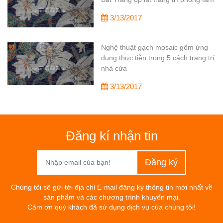
3/13/2017
Nghệ thuật gạch mosaic gốm ứng
dụng thực tiễn trong 5 cách trang trí
nhà cửa
3/13/2017
Đăng kí nhận tin
Chúng tôi sẽ gửi tới địa chỉ E-mail đăng ký thông tin mới nhất về
sản phẩm và các chương trình khuyến mại.
Cảm ơn quý khách đã sử dụng dịch vụ của chúng tôi!