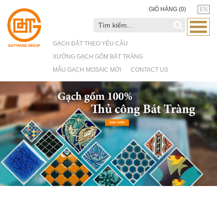
GIỎ HÀNG (
0
)
EN
GẠCH ĐẶT THEO YÊU CẦU
XƯỞNG GẠCH GỐM BÁT TRÀNG
MẪU GẠCH MOSAIC MỚI
CONTACT US