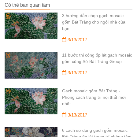
Có thể bạn quan tâm
3 hướng dẫn chọn gạch mosaic
gốm Bát Tràng cho ngôi nhà của
bạn
3/13/2017
11 bước thi công ốp lát gạch mosaic
gốm cùng Sứ Bát Tràng Group
3/13/2017
Gạch mosaic gốm Bát Tràng -
Phong cách trang trí nội thất mới
nhất
3/13/2017
6 cách sử dụng gạch gốm mosaic
Bát Tràng ốp lát trang trí phòng tắm