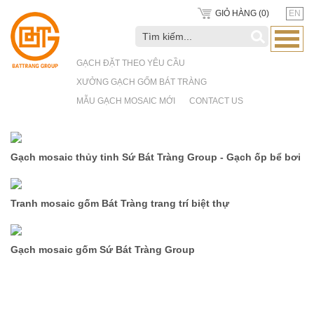
GIỎ HÀNG (
0
)
EN
GẠCH ĐẶT THEO YÊU CẦU
XƯỞNG GẠCH GỐM BÁT TRÀNG
MẪU GẠCH MOSAIC MỚI
CONTACT US
Gạch mosaic thủy tinh Sứ Bát Tràng Group - Gạch ốp bể bơi
Tranh mosaic gốm Bát Tràng trang trí biệt thự
Gạch mosaic gốm Sứ Bát Tràng Group